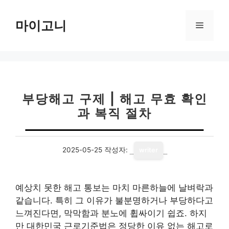
컨
텐
마이고니
메
츠
로
뉴
건
너
뛰
기
부당해고 구제 | 해고 무효 확인
과 복직 절차
2025-05-25
작성자:
writer
예상치 못한 해고 통보는 마치 마른하늘에 날벼락과
같습니다. 특히 그 이유가 불분명하거나 부당하다고
느껴진다면, 막막함과 분노에 휩싸이기 쉽죠. 하지
만 대한민국 근로기준법은 정당한 이유 없는 해고로