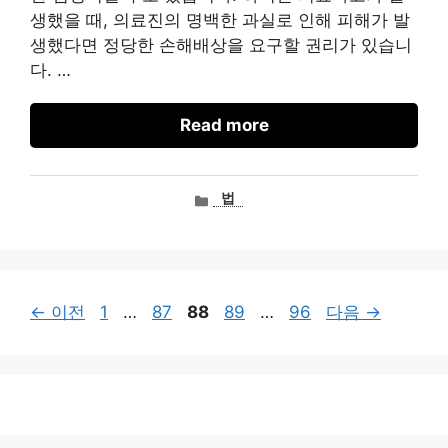
생했을 때, 의료진의 명백한 과실로 인해 피해가 발
생했다면 정당한 손해배상을 요구할 권리가 있습니
다. …
Read more
카
법
테
고
리
페
페
페
페
페
←
이전
1
…
87
88
89
…
96
다음
→
이
이
이
이
이
지
지
지
지
지