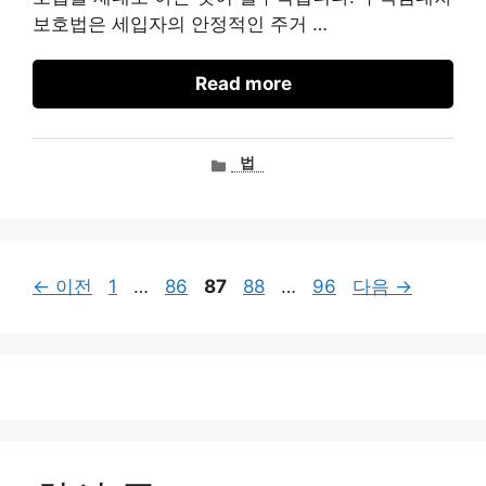
보호법은 세입자의 안정적인 주거 …
Read more
카
법
테
고
리
페
페
페
페
페
←
이전
1
…
86
87
88
…
96
다음
→
이
이
이
이
이
지
지
지
지
지