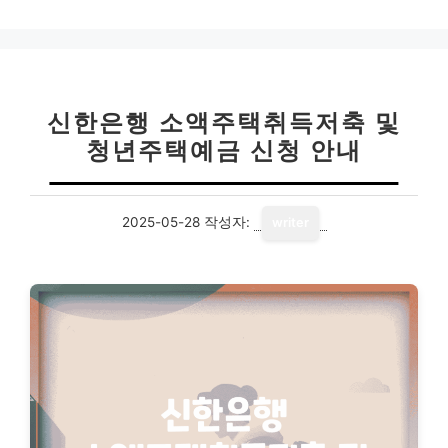
고
리
신한은행 소액주택취득저축 및
청년주택예금 신청 안내
2025-05-28
작성자:
writer