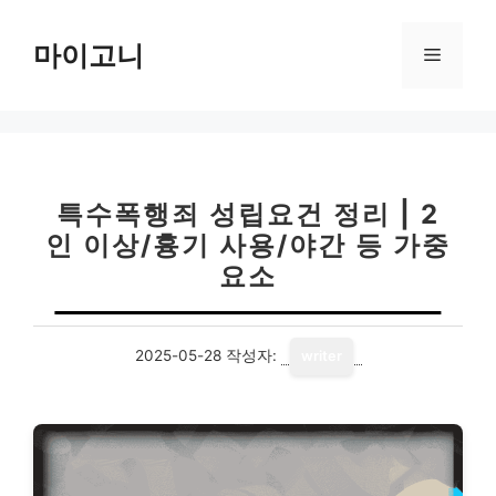
컨
텐
마이고니
메
츠
로
뉴
건
너
뛰
기
특수폭행죄 성립요건 정리 | 2
인 이상/흉기 사용/야간 등 가중
요소
2025-05-28
작성자:
writer