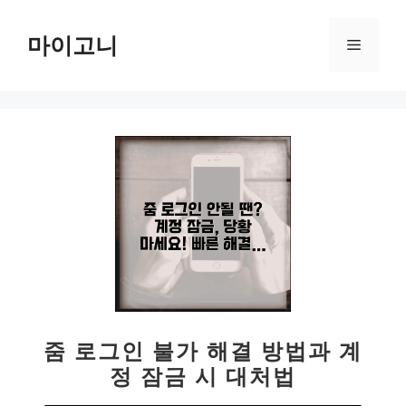
컨
텐
마이고니
메
츠
로
뉴
건
너
뛰
기
줌 로그인 불가 해결 방법과 계
정 잠금 시 대처법