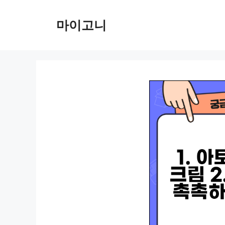
컨
텐
마이고니
츠
로
건
너
뛰
기