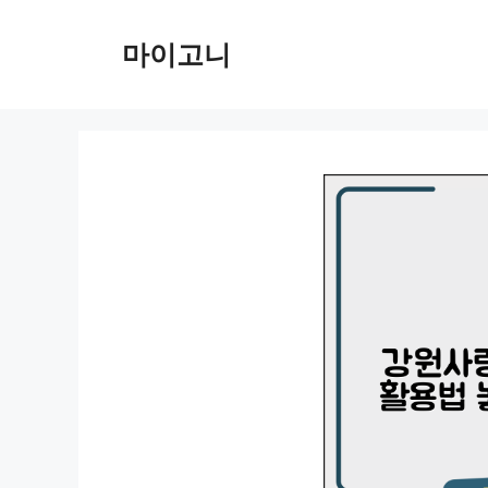
컨
텐
마이고니
츠
로
건
너
뛰
기