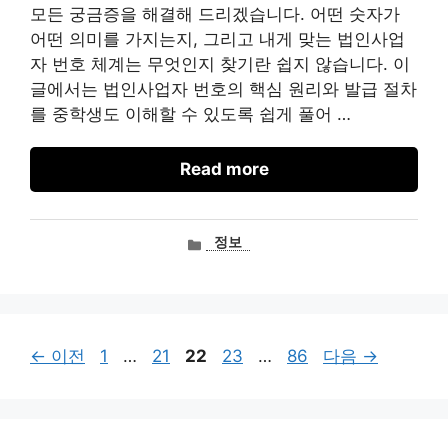
모든 궁금증을 해결해 드리겠습니다. 어떤 숫자가
어떤 의미를 가지는지, 그리고 내게 맞는 법인사업
자 번호 체계는 무엇인지 찾기란 쉽지 않습니다. 이
글에서는 법인사업자 번호의 핵심 원리와 발급 절차
를 중학생도 이해할 수 있도록 쉽게 풀어 …
Read more
카
정보
테
고
리
페
페
페
페
페
←
이전
1
…
21
22
23
…
86
다음
→
이
이
이
이
이
지
지
지
지
지