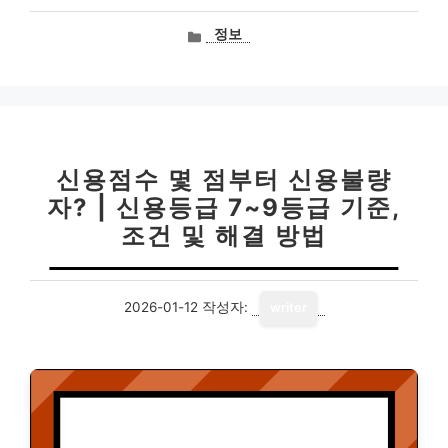
카
정보
테
고
리
신용점수 몇 점부터 신용불량
자? | 신용등급 7~9등급 기준,
조건 및 해결 방법
2026-01-12
작성자:
writer