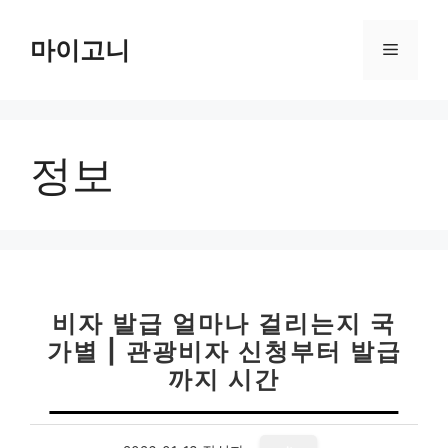
컨
텐
마이고니
메
츠
로
뉴
건
너
정보
뛰
기
비자 발급 얼마나 걸리는지 국
가별 | 관광비자 신청부터 발급
까지 시간