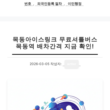
리
번호
,
외국인등록 절차
,
이민행정
목동아이스링크 무료셔틀버스
목동역 배차간격 지금 확인!
2026-03-05
작성자:
writer