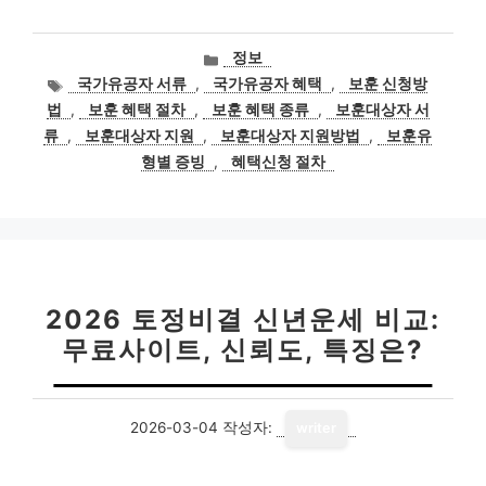
카
정보
테
태
국가유공자 서류
,
국가유공자 혜택
,
보훈 신청방
고
그
법
,
보훈 혜택 절차
,
보훈 혜택 종류
,
보훈대상자 서
리
류
,
보훈대상자 지원
,
보훈대상자 지원방법
,
보훈유
형별 증빙
,
혜택신청 절차
2026 토정비결 신년운세 비교:
무료사이트, 신뢰도, 특징은?
2026-03-04
작성자:
writer