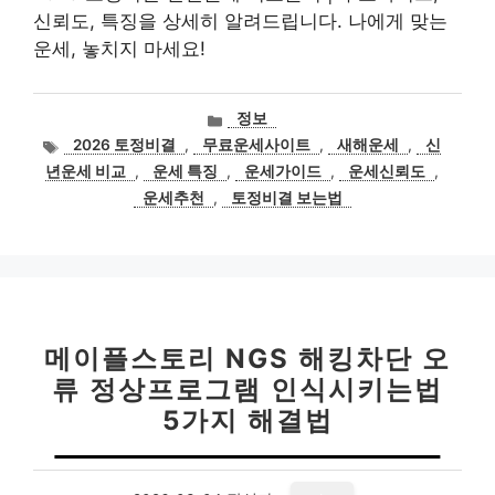
신뢰도, 특징을 상세히 알려드립니다. 나에게 맞는
운세, 놓치지 마세요!
카
정보
테
태
2026 토정비결
,
무료운세사이트
,
새해운세
,
신
고
그
년운세 비교
,
운세 특징
,
운세가이드
,
운세신뢰도
,
리
운세추천
,
토정비결 보는법
메이플스토리 NGS 해킹차단 오
류 정상프로그램 인식시키는법
5가지 해결법