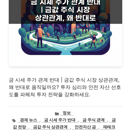
금 시세 주가 관계 반대 | 금값 주식 시장 상관관계,
왜 반대로 움직일까요? 투자 심리와 안전 자산 선호
도를 파헤쳐 투자 전략을 강화하세요.
카
정보
테
태
경제 뉴스
,
금 시세 주가 반대
,
금 주식 관계
,
금
고
그
값 전망
,
금값 주식 상관관계
,
안전자산 금
,
재테크
리