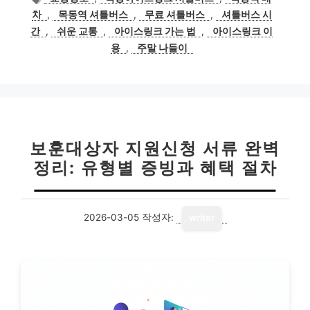
고
그
차
,
목동역 셔틀버스
,
무료 셔틀버스
,
셔틀버스 시
리
간
,
쉬운 교통
,
아이스링크 가는 법
,
아이스링크 이
용
,
주말 나들이
보훈대상자 지원신청 서류 완벽
정리: 유형별 증빙과 혜택 절차
2026-03-05
작성자:
writer