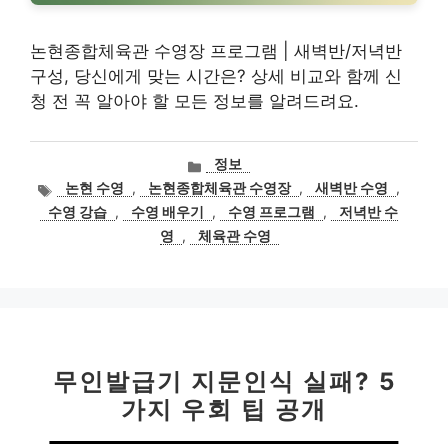
논현종합체육관 수영장 프로그램 | 새벽반/저녁반
구성, 당신에게 맞는 시간은? 상세 비교와 함께 신
청 전 꼭 알아야 할 모든 정보를 알려드려요.
카
정보
테
태
논현 수영
,
논현종합체육관 수영장
,
새벽반 수영
,
고
그
수영 강습
,
수영 배우기
,
수영 프로그램
,
저녁반 수
리
영
,
체육관 수영
무인발급기 지문인식 실패? 5
가지 우회 팁 공개