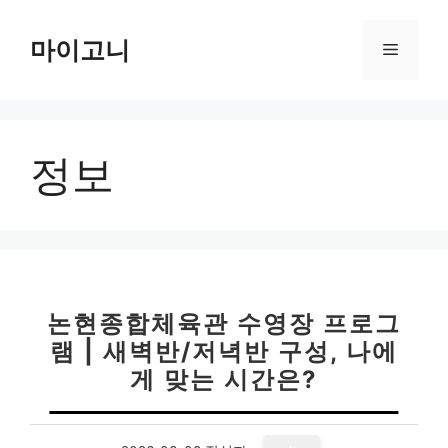
컨
텐
마이고니
메
츠
로
뉴
건
너
정보
뛰
기
논현종합체육관 수영장 프로그
램 | 새벽반/저녁반 구성, 나에
게 맞는 시간은?