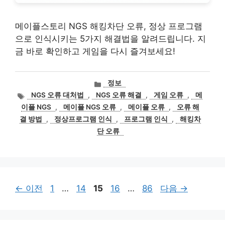
메이플스토리 NGS 해킹차단 오류, 정상 프로그램
으로 인식시키는 5가지 해결법을 알려드립니다. 지
금 바로 확인하고 게임을 다시 즐겨보세요!
카
정보
테
태
NGS 오류 대처법
,
NGS 오류 해결
,
게임 오류
,
메
고
그
이플 NGS
,
메이플 NGS 오류
,
메이플 오류
,
오류 해
리
결 방법
,
정상프로그램 인식
,
프로그램 인식
,
해킹차
단 오류
페
페
페
페
페
←
이전
1
…
14
15
16
…
86
다음
→
이
이
이
이
이
지
지
지
지
지