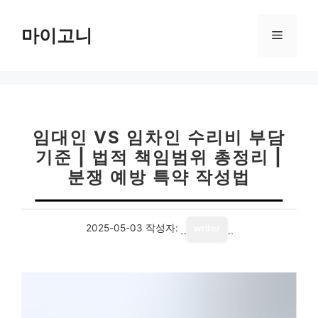
컨
텐
마이고니
메
츠
로
뉴
건
너
뛰
기
임대인 VS 임차인 수리비 부담
기준 | 법적 책임범위 총정리 |
분쟁 예방 특약 작성법
2025-05-03
작성자:
writer