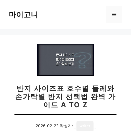
컨
텐
마이고니
메
츠
로
뉴
건
너
뛰
기
반지 사이즈표 호수별 둘레와
손가락별 반지 선택법 완벽 가
이드 A TO Z
2026-02-22
작성자:
writer