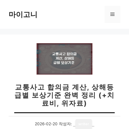
컨
텐
마이고니
메
츠
로
뉴
건
너
뛰
기
교통사고 합의금 계산, 상해등
급별 보상기준 완벽 정리 (+치
료비, 위자료)
2026-02-20
작성자:
writer