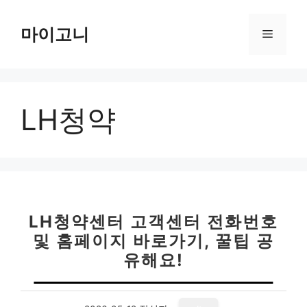
컨
텐
마이고니
메
츠
로
뉴
건
너
LH청약
뛰
기
LH청약센터 고객센터 전화번호
및 홈페이지 바로가기, 꿀팁 공
유해요!