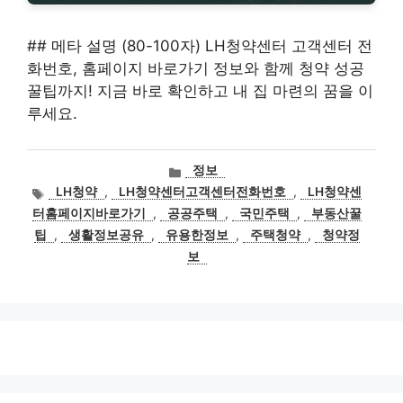
## 메타 설명 (80-100자) LH청약센터 고객센터 전
화번호, 홈페이지 바로가기 정보와 함께 청약 성공
꿀팁까지! 지금 바로 확인하고 내 집 마련의 꿈을 이
루세요.
카
정보
테
태
LH청약
,
LH청약센터고객센터전화번호
,
LH청약센
고
그
터홈페이지바로가기
,
공공주택
,
국민주택
,
부동산꿀
리
팁
,
생활정보공유
,
유용한정보
,
주택청약
,
청약정
보