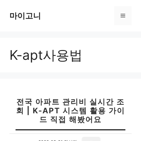
컨
텐
마이고니
메
츠
로
뉴
건
너
K-apt사용법
뛰
기
전국 아파트 관리비 실시간 조
회 | K-APT 시스템 활용 가이
드 직접 해봤어요