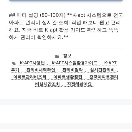
## 메타 설명 (80-100자) **K-apt 시스템으로 전국
아파트 관리비 실시간 조회! 직접 해보니 쉽고 편리
해요. 지금 바로 K-apt 활용 가이드 확인하고 똑똑
하게 관리비 확인하세요.**
카
정보
테
태
K-APT사용법
,
K-APT시스템활용가이드
,
K-APT
고
그
후기
,
관리비내역확인
,
관리비절약
,
실시간관리비
,
리
아파트관리비조회
,
아파트생활꿀팁
,
전국아파트관리
비실시간조회
,
직접해봤어요