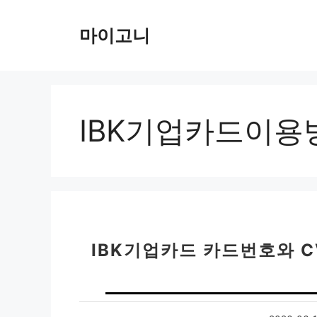
컨
텐
마이고니
츠
로
건
너
뛰
IBK기업카드이용
기
IBK기업카드 카드번호와 C