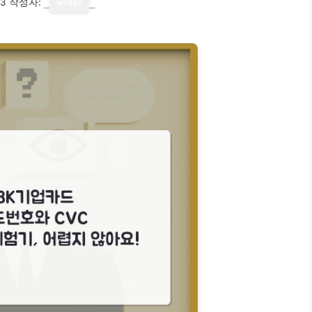
13
작성자:
writer