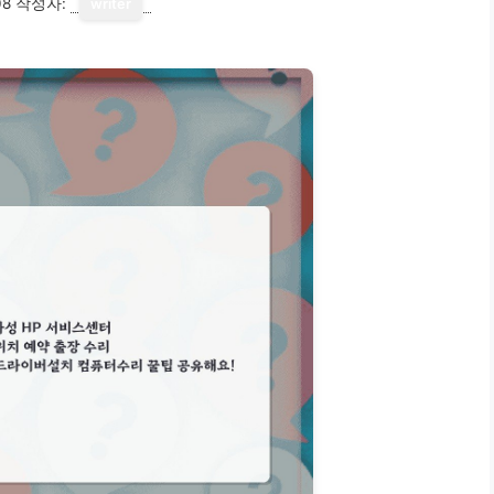
08
작성자:
writer