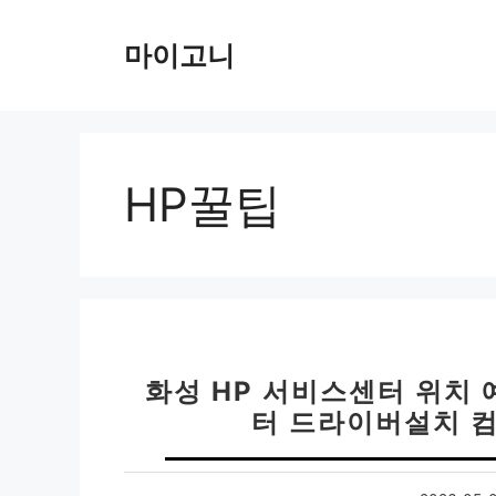
컨
텐
마이고니
츠
로
건
너
뛰
HP꿀팁
기
화성 HP 서비스센터 위치 
터 드라이버설치 