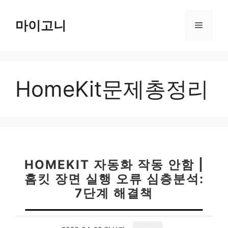
컨
텐
마이고니
메
츠
로
뉴
건
너
HomeKit문제총정리
뛰
기
HOMEKIT 자동화 작동 안함 |
홈킷 장면 실행 오류 심층분석:
7단계 해결책