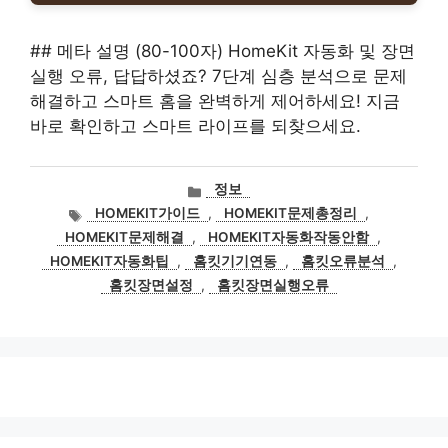
## 메타 설명 (80-100자) HomeKit 자동화 및 장면
실행 오류, 답답하셨죠? 7단계 심층 분석으로 문제
해결하고 스마트 홈을 완벽하게 제어하세요! 지금
바로 확인하고 스마트 라이프를 되찾으세요.
카
정보
테
태
HOMEKIT가이드
,
HOMEKIT문제총정리
,
고
그
HOMEKIT문제해결
,
HOMEKIT자동화작동안함
,
리
HOMEKIT자동화팁
,
홈킷기기연동
,
홈킷오류분석
,
홈킷장면설정
,
홈킷장면실행오류