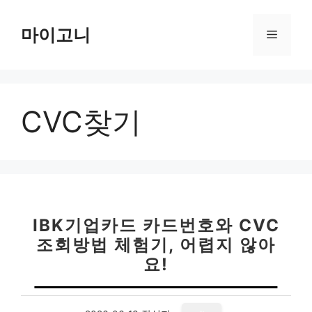
컨
텐
마이고니
메
츠
로
뉴
건
너
CVC찾기
뛰
기
IBK기업카드 카드번호와 CVC
조회방법 체험기, 어렵지 않아
요!