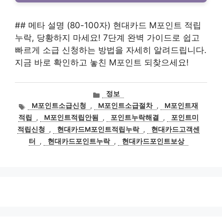
## 메타 설명 (80-100자) 현대카드 M포인트 적립
누락, 당황하지 마세요! 7단계 완벽 가이드로 쉽고
빠르게 소급 신청하는 방법을 자세히 알려드립니다.
지금 바로 확인하고 놓친 M포인트 되찾으세요!
카
정보
테
태
M포인트소급신청
,
M포인트소급절차
,
M포인트재
고
그
적립
,
M포인트적립안됨
,
포인트누락해결
,
포인트미
리
적립신청
,
현대카드M포인트적립누락
,
현대카드고객센
터
,
현대카드포인트누락
,
현대카드포인트보상