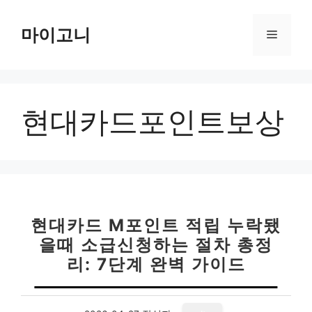
컨
텐
마이고니
메
츠
로
뉴
건
너
현대카드포인트보상
뛰
기
현대카드 M포인트 적립 누락됐
을때 소급신청하는 절차 총정
리: 7단계 완벽 가이드