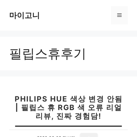
컨
텐
마이고니
메
츠
로
뉴
건
너
필립스휴후기
뛰
기
PHILIPS HUE 색상 변경 안됨
| 필립스 휴 RGB 색 오류 리얼
리뷰, 진짜 경험담!