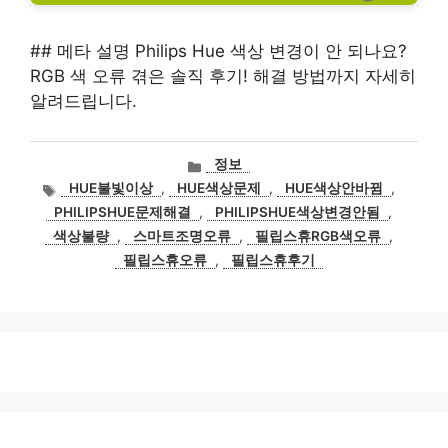
## 메타 설명 Philips Hue 색상 변경이 안 되나요?
RGB 색 오류 겪은 솔직 후기! 해결 방법까지 자세히
알려드립니다.
카
정보
테
태
HUE불빛이상
,
HUE색상문제
,
HUE색상안바뀜
,
고
그
PHILIPSHUE문제해결
,
PHILIPSHUE색상변경안됨
,
리
색상불량
,
스마트조명오류
,
필립스휴RGB색오류
,
필립스휴오류
,
필립스휴후기