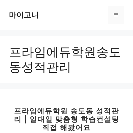
컨
텐
마이고니
메
츠
로
뉴
건
너
프라임에듀학원송도
뛰
기
동성적관리
프라임에듀학원 송도동 성적관
리 | 일대일 맞춤형 학습컨설팅
직접 해봤어요