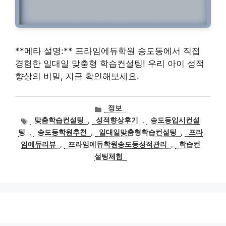
**메타 설명:** 프라임에듀학원 송도동에서 직접
경험한 일대일 맞춤형 학습컨설팅! 우리 아이 성적
향상의 비밀, 지금 확인해보세요.
카
정보
테
태
맞춤학습컨설팅
,
성적향상후기
,
송도동입시컨설
고
그
팅
,
송도동학원추천
,
일대일맞춤형학습컨설팅
,
프라
리
임에듀리뷰
,
프라임에듀학원송도동성적관리
,
학습컨
설팅체험