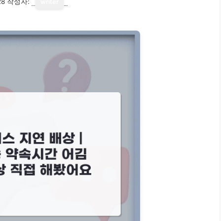
28
작성자:
writer