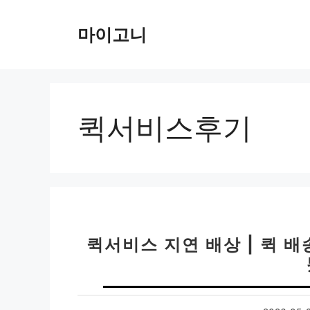
컨
텐
마이고니
츠
로
건
너
뛰
퀵서비스후기
기
퀵서비스 지연 배상 | 퀵 