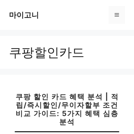
컨
텐
마이고니
메
츠
로
뉴
건
너
쿠팡할인카드
뛰
기
쿠팡 할인 카드 혜택 분석 | 적
립/즉시할인/무이자할부 조건
비교 가이드: 5가지 혜택 심층
분석