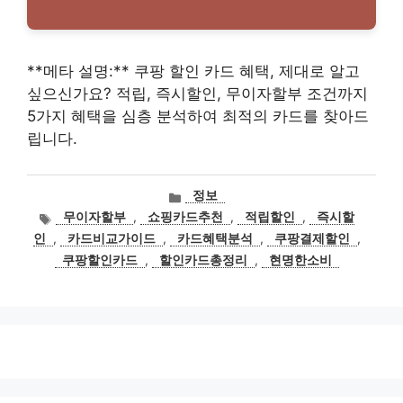
**메타 설명:** 쿠팡 할인 카드 혜택, 제대로 알고
싶으신가요? 적립, 즉시할인, 무이자할부 조건까지
5가지 혜택을 심층 분석하여 최적의 카드를 찾아드
립니다.
카
정보
테
태
무이자할부
,
쇼핑카드추천
,
적립할인
,
즉시할
고
그
인
,
카드비교가이드
,
카드혜택분석
,
쿠팡결제할인
,
리
쿠팡할인카드
,
할인카드총정리
,
현명한소비