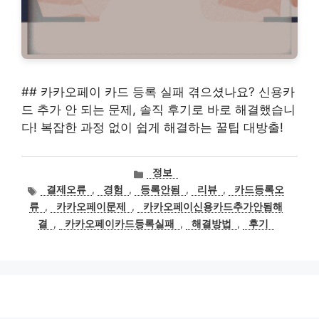
## 카카오페이 카드 등록 실패 겪으셨나요? 신용카
드 추가 안 되는 문제, 솔직 후기로 바로 해결했습니
다! 복잡한 과정 없이 쉽게 해결하는 꿀팁 대방출!
카
정보
테
태
결제오류
,
경험
,
등록안됨
,
리뷰
,
카드등록오
고
그
류
,
카카오페이문제
,
카카오페이신용카드추가안됨해
리
결
,
카카오페이카드등록실패
,
해결방법
,
후기