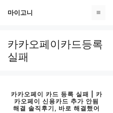
컨
텐
마이고니
메
츠
로
뉴
건
너
카카오페이카드등록
뛰
기
실패
카카오페이 카드 등록 실패 | 카
카오페이 신용카드 추가 안됨
해결 솔직후기, 바로 해결했어