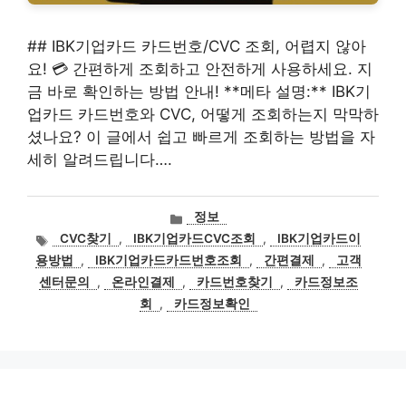
## IBK기업카드 카드번호/CVC 조회, 어렵지 않아
요! 💳 간편하게 조회하고 안전하게 사용하세요. 지
금 바로 확인하는 방법 안내! **메타 설명:** IBK기
업카드 카드번호와 CVC, 어떻게 조회하는지 막막하
셨나요? 이 글에서 쉽고 빠르게 조회하는 방법을 자
세히 알려드립니다….
카
정보
테
태
CVC찾기
,
IBK기업카드CVC조회
,
IBK기업카드이
고
그
용방법
,
IBK기업카드카드번호조회
,
간편결제
,
고객
리
센터문의
,
온라인결제
,
카드번호찾기
,
카드정보조
회
,
카드정보확인