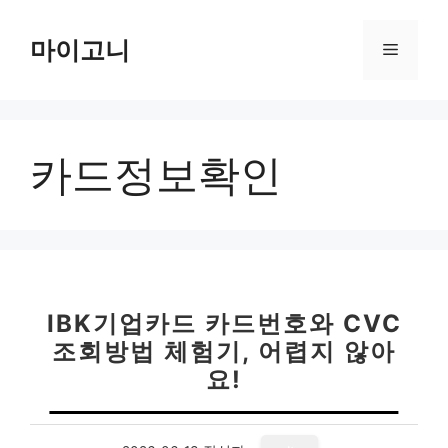
컨
텐
마이고니
메
츠
로
뉴
건
너
카드정보확인
뛰
기
IBK기업카드 카드번호와 CVC
조회방법 체험기, 어렵지 않아
요!