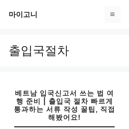
컨
텐
마이고니
메
츠
로
뉴
건
너
출입국절차
뛰
기
베트남 입국신고서 쓰는 법 여
행 준비 | 출입국 절차 빠르게
통과하는 서류 작성 꿀팁, 직접
해봤어요!