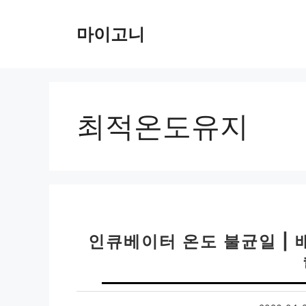
컨
텐
마이고니
츠
로
건
너
뛰
최적온도유지
기
인큐베이터 온도 불균일 | 