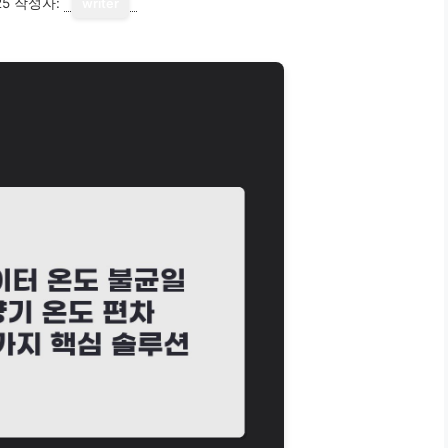
25
작성자:
writer