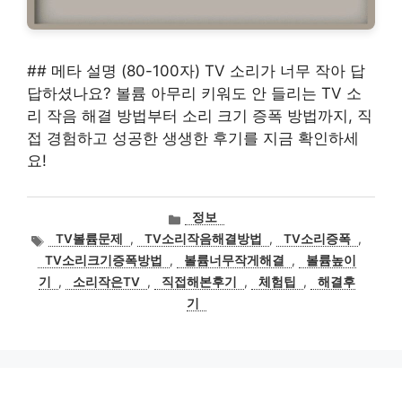
## 메타 설명 (80-100자) TV 소리가 너무 작아 답
답하셨나요? 볼륨 아무리 키워도 안 들리는 TV 소
리 작음 해결 방법부터 소리 크기 증폭 방법까지, 직
접 경험하고 성공한 생생한 후기를 지금 확인하세
요!
카
정보
테
태
TV볼륨문제
,
TV소리작음해결방법
,
TV소리증폭
,
고
그
TV소리크기증폭방법
,
볼륨너무작게해결
,
볼륨높이
리
기
,
소리작은TV
,
직접해본후기
,
체험팁
,
해결후
기