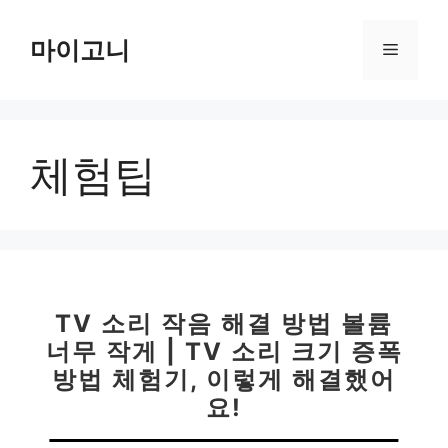
컨
텐
마이고니
메
츠
로
뉴
건
너
체험팁
뛰
기
TV 소리 작음 해결 방법 볼륨
너무 작게 | TV 소리 크기 증폭
방법 체험기, 이렇게 해결했어
요!