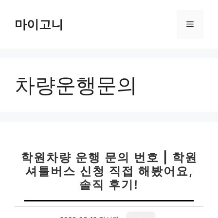
컨
텐
마이고니
메
츠
로
뉴
건
너
차량운행문의
뛰
기
학원차량 운행 문의 번호 | 학원
셔틀버스 신청 직접 해봤어요,
솔직 후기!