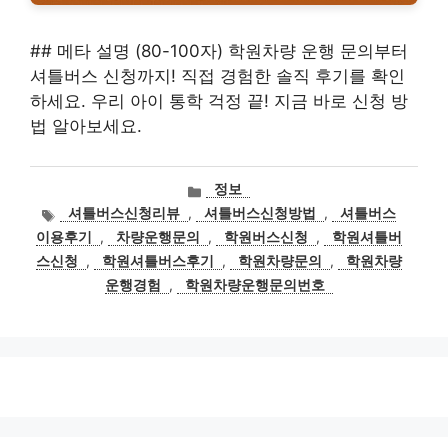
## 메타 설명 (80-100자) 학원차량 운행 문의부터
셔틀버스 신청까지! 직접 경험한 솔직 후기를 확인
하세요. 우리 아이 통학 걱정 끝! 지금 바로 신청 방
법 알아보세요.
카
정보
테
태
셔틀버스신청리뷰
,
셔틀버스신청방법
,
셔틀버스
고
그
이용후기
,
차량운행문의
,
학원버스신청
,
학원셔틀버
리
스신청
,
학원셔틀버스후기
,
학원차량문의
,
학원차량
운행경험
,
학원차량운행문의번호