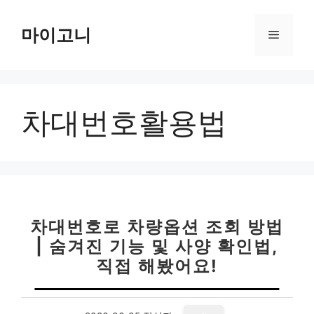
컨
텐
마이고니
메
츠
로
뉴
건
너
차대번호활용법
뛰
기
차대번호로 차량옵션 조회 방법
| 숨겨진 기능 및 사양 확인법,
직접 해봤어요!