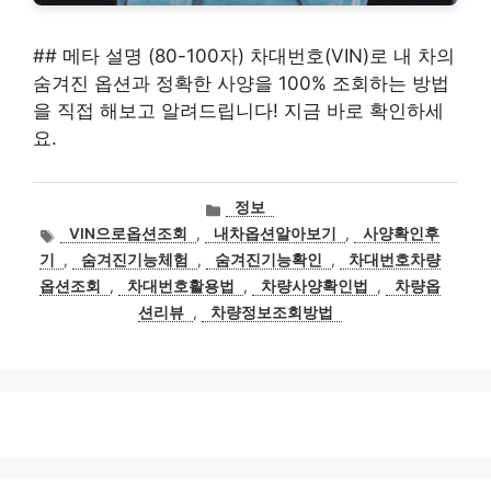
## 메타 설명 (80-100자) 차대번호(VIN)로 내 차의
숨겨진 옵션과 정확한 사양을 100% 조회하는 방법
을 직접 해보고 알려드립니다! 지금 바로 확인하세
요.
카
정보
테
태
VIN으로옵션조회
,
내차옵션알아보기
,
사양확인후
고
그
기
,
숨겨진기능체험
,
숨겨진기능확인
,
차대번호차량
리
옵션조회
,
차대번호활용법
,
차량사양확인법
,
차량옵
션리뷰
,
차량정보조회방법