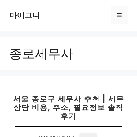
컨
텐
마이고니
메
츠
로
뉴
건
너
종로세무사
뛰
기
서울 종로구 세무사 추천 | 세무
상담 비용, 주소, 필요정보 솔직
후기