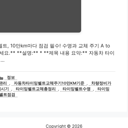
 벨트, 10만km마다 점검 필수! 수명과 교체 주기 A to
.** **설명:** * **제목 내용 요약:** 자동차 타이
,…
카
정보
테
관리
,
자동차타이밍벨트교체주기10만KM기준
,
차량정비가
고
체시기
,
타이밍벨트교체총정리
,
타이밍벨트수명
,
타이밍
리
벨트점검
Copyright © 2026