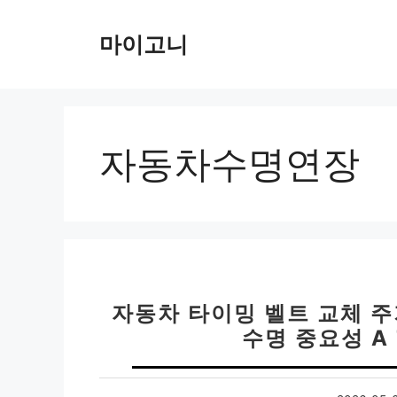
컨
텐
마이고니
츠
로
건
너
뛰
자동차수명연장
기
자동차 타이밍 벨트 교체 주기
수명 중요성 A 