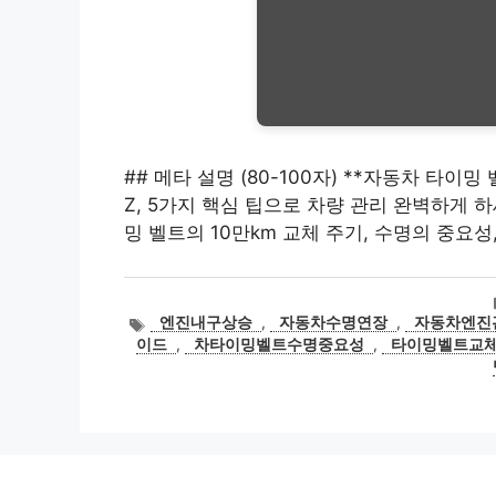
## 메타 설명 (80-100자) **자동차 타이밍
Z, 5가지 핵심 팁으로 차량 관리 완벽하게 하세요
밍 벨트의 10만km 교체 주기, 수명의 중요성
태
엔진내구상승
,
자동차수명연장
,
자동차엔진
그
이드
,
차타이밍벨트수명중요성
,
타이밍벨트교