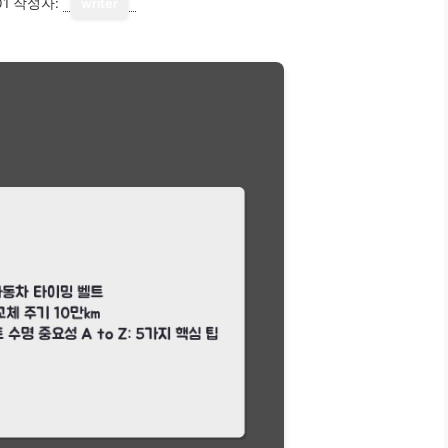
01
작성자:
writer