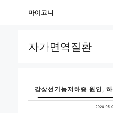
컨
텐
마이고니
츠
로
건
너
뛰
자가면역질환
기
갑상선기능저하증 원인, 
2026-05-