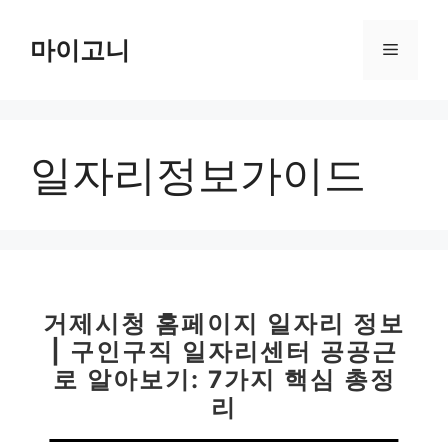
컨
텐
마이고니
메
츠
로
뉴
건
너
일자리정보가이드
뛰
기
거제시청 홈페이지 일자리 정보
| 구인구직 일자리센터 공공근
로 알아보기: 7가지 핵심 총정
리