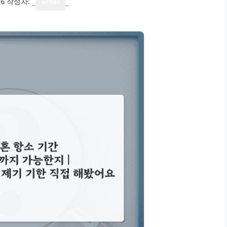
16
작성자:
writer