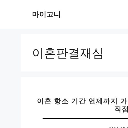
컨
텐
마이고니
츠
로
건
너
뛰
이혼판결재심
기
이혼 항소 기간 언제까지 가
직접