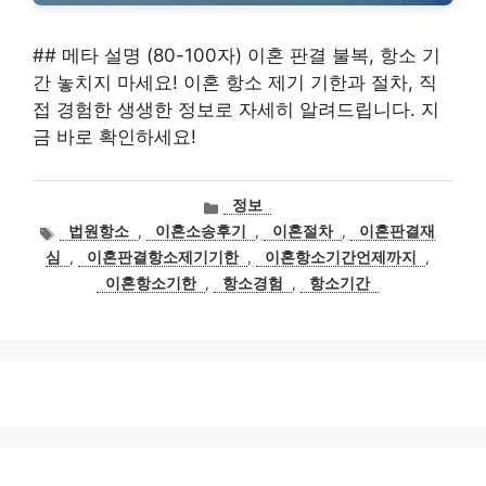
## 메타 설명 (80-100자) 이혼 판결 불복, 항소 기
간 놓치지 마세요! 이혼 항소 제기 기한과 절차, 직
접 경험한 생생한 정보로 자세히 알려드립니다. 지
금 바로 확인하세요!
카
정보
테
태
법원항소
,
이혼소송후기
,
이혼절차
,
이혼판결재
고
그
심
,
이혼판결항소제기기한
,
이혼항소기간언제까지
,
리
이혼항소기한
,
항소경험
,
항소기간