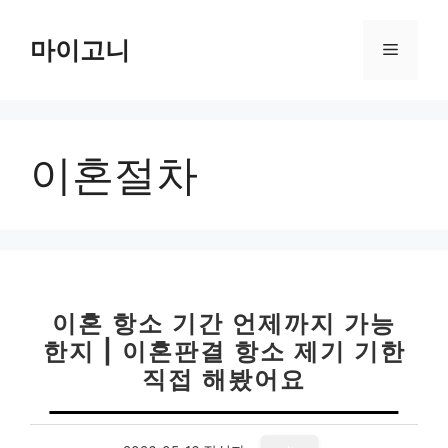
컨
텐
마이고니
메
츠
로
뉴
건
너
이혼절차
뛰
기
이혼 항소 기간 언제까지 가능
한지 | 이혼판결 항소 제기 기한
직접 해봤어요