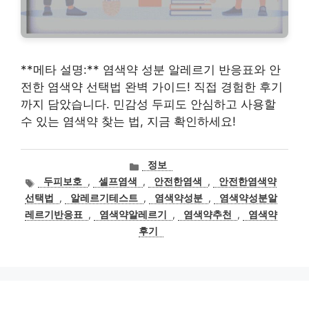
**메타 설명:** 염색약 성분 알레르기 반응표와 안
전한 염색약 선택법 완벽 가이드! 직접 경험한 후기
까지 담았습니다. 민감성 두피도 안심하고 사용할
수 있는 염색약 찾는 법, 지금 확인하세요!
카
정보
테
태
두피보호
,
셀프염색
,
안전한염색
,
안전한염색약
고
그
선택법
,
알레르기테스트
,
염색약성분
,
염색약성분알
리
레르기반응표
,
염색약알레르기
,
염색약추천
,
염색약
후기