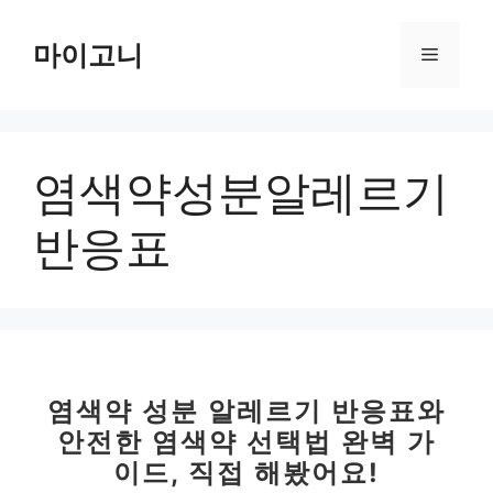
컨
텐
마이고니
메
츠
로
뉴
건
너
염색약성분알레르기
뛰
기
반응표
염색약 성분 알레르기 반응표와
안전한 염색약 선택법 완벽 가
이드, 직접 해봤어요!