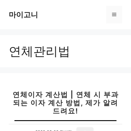
컨
텐
마이고니
메
츠
로
뉴
건
너
연체관리법
뛰
기
연체이자 계산법 | 연체 시 부과
되는 이자 계산 방법, 제가 알려
드려요!