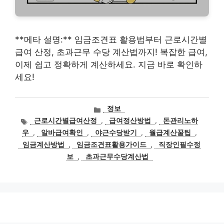
**메타 설명:** 임금조견표 활용법부터 근로시간별
급여 산정, 초과근무 수당 계산법까지! 복잡한 급여,
이제 쉽고 정확하게 계산하세요. 지금 바로 확인하
세요!
카
정보
테
태
근로시간별급여산정
,
급여정산방법
,
돈관리노하
고
그
우
,
알바급여확인
,
야근수당받기
,
월급계산꿀팁
,
리
임금계산방법
,
임금조견표활용가이드
,
직장인필수정
보
,
초과근무수당계산법