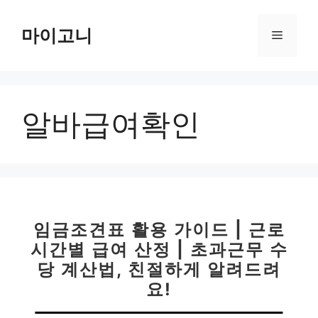
컨
텐
마이고니
메
츠
로
뉴
건
너
알바급여확인
뛰
기
임금조견표 활용 가이드 | 근로
시간별 급여 산정 | 초과근무 수
당 계산법, 친절하게 알려드려
요!