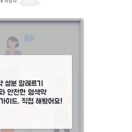
08
작성자:
writer