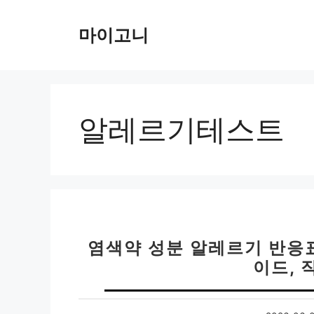
컨
텐
마이고니
츠
로
건
너
뛰
알레르기테스트
기
염색약 성분 알레르기 반응
이드, 