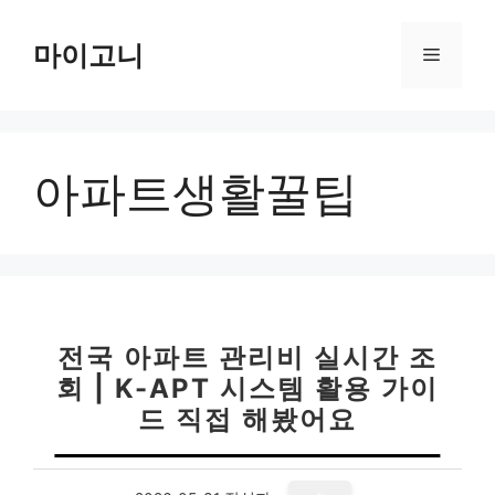
컨
텐
마이고니
메
츠
로
뉴
건
너
아파트생활꿀팁
뛰
기
전국 아파트 관리비 실시간 조
회 | K-APT 시스템 활용 가이
드 직접 해봤어요