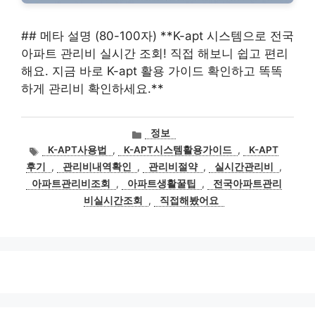
## 메타 설명 (80-100자) **K-apt 시스템으로 전국
아파트 관리비 실시간 조회! 직접 해보니 쉽고 편리
해요. 지금 바로 K-apt 활용 가이드 확인하고 똑똑
하게 관리비 확인하세요.**
카
정보
테
태
K-APT사용법
,
K-APT시스템활용가이드
,
K-APT
고
그
후기
,
관리비내역확인
,
관리비절약
,
실시간관리비
,
리
아파트관리비조회
,
아파트생활꿀팁
,
전국아파트관리
비실시간조회
,
직접해봤어요