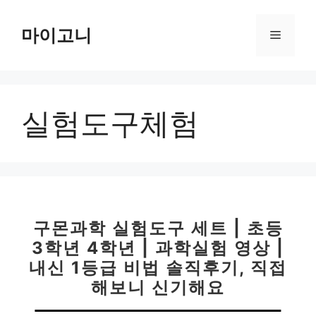
컨
텐
마이고니
메
츠
로
뉴
건
너
실험도구체험
뛰
기
구몬과학 실험도구 세트 | 초등
3학년 4학년 | 과학실험 영상 |
내신 1등급 비법 솔직후기, 직접
해보니 신기해요