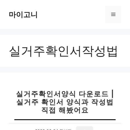
컨
텐
마이고니
메
츠
로
뉴
건
너
실거주확인서작성법
뛰
기
실거주확인서양식 다운로드 |
실거주 확인서 양식과 작성법
직접 해봤어요