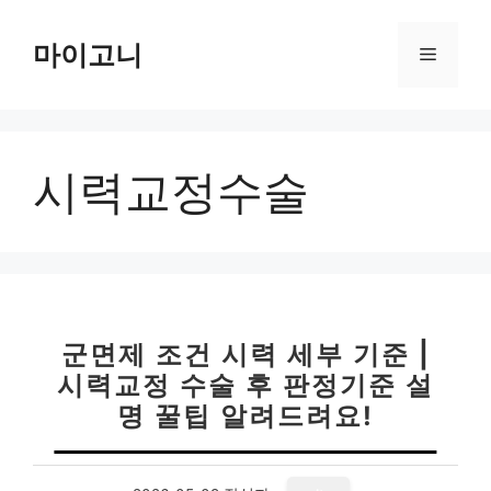
컨
텐
마이고니
메
츠
로
뉴
건
너
시력교정수술
뛰
기
군면제 조건 시력 세부 기준 |
시력교정 수술 후 판정기준 설
명 꿀팁 알려드려요!