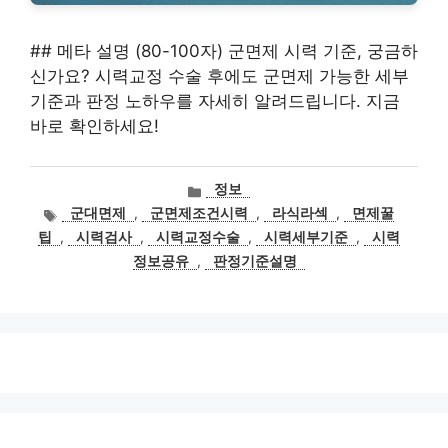
## 메타 설명 (80-100자) 군면제 시력 기준, 궁금하
신가요? 시력교정 수술 후에도 군면제 가능한 세부
기준과 판정 노하우를 자세히 알려드립니다. 지금
바로 확인하세요!
카
정보
테
태
군대면제
,
군면제조건시력
,
라식라섹
,
면제꿀
고
그
팁
,
시력검사
,
시력교정수술
,
시력세부기준
,
시력
리
정보공유
,
판정기준설명