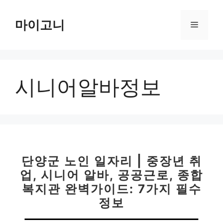
컨
텐
마이고니
메
츠
로
뉴
건
너
시니어알바정보
뛰
기
단양군 노인 일자리 | 중장년 취
업, 시니어 알바, 공공근로, 종합
복지관 완벽가이드: 7가지 필수
정보