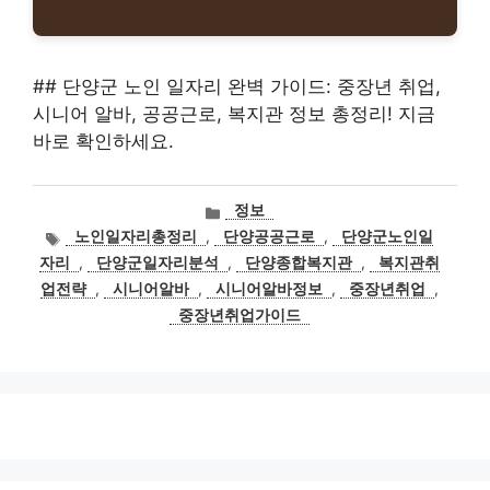
## 단양군 노인 일자리 완벽 가이드: 중장년 취업,
시니어 알바, 공공근로, 복지관 정보 총정리! 지금
바로 확인하세요.
카
정보
테
태
노인일자리총정리
,
단양공공근로
,
단양군노인일
고
그
자리
,
단양군일자리분석
,
단양종합복지관
,
복지관취
리
업전략
,
시니어알바
,
시니어알바정보
,
중장년취업
,
중장년취업가이드