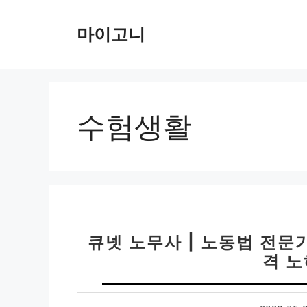
컨
텐
마이고니
츠
로
건
너
뛰
수험생활
기
큐넷 노무사 | 노동법 전문가
격 