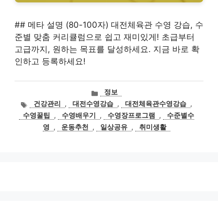
## 메타 설명 (80-100자) 대전체육관 수영 강습, 수
준별 맞춤 커리큘럼으로 쉽고 재미있게! 초급부터
고급까지, 원하는 목표를 달성하세요. 지금 바로 확
인하고 등록하세요!
카
정보
테
태
건강관리
,
대전수영강습
,
대전체육관수영강습
,
고
그
수영꿀팁
,
수영배우기
,
수영장프로그램
,
수준별수
리
영
,
운동추천
,
일상공유
,
취미생활