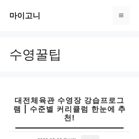
컨
텐
마이고니
메
츠
로
뉴
건
너
수영꿀팁
뛰
기
대전체육관 수영장 강습프로그
램 | 수준별 커리큘럼 한눈에 추
천!