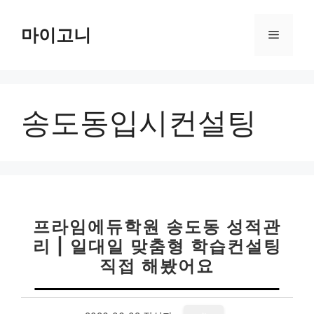
컨
텐
마이고니
메
츠
로
뉴
건
너
송도동입시컨설팅
뛰
기
프라임에듀학원 송도동 성적관
리 | 일대일 맞춤형 학습컨설팅
직접 해봤어요