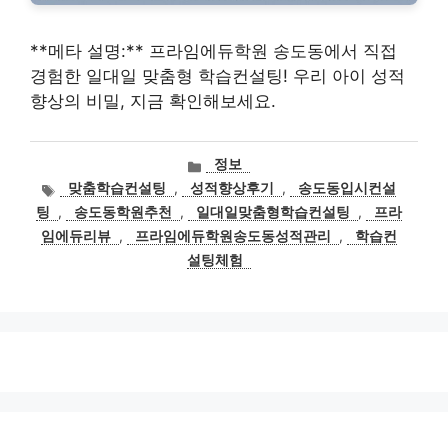
**메타 설명:** 프라임에듀학원 송도동에서 직접
경험한 일대일 맞춤형 학습컨설팅! 우리 아이 성적
향상의 비밀, 지금 확인해보세요.
카
정보
테
태
맞춤학습컨설팅
,
성적향상후기
,
송도동입시컨설
고
그
팅
,
송도동학원추천
,
일대일맞춤형학습컨설팅
,
프라
리
임에듀리뷰
,
프라임에듀학원송도동성적관리
,
학습컨
설팅체험