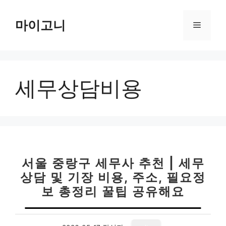
컨
텐
마이고니
메
츠
로
뉴
건
너
세무상담비용
뛰
기
서울 중랑구 세무사 추천 | 세무
상담 및 기장 비용, 주소, 필요정
보 총정리 꿀팁 공유해요