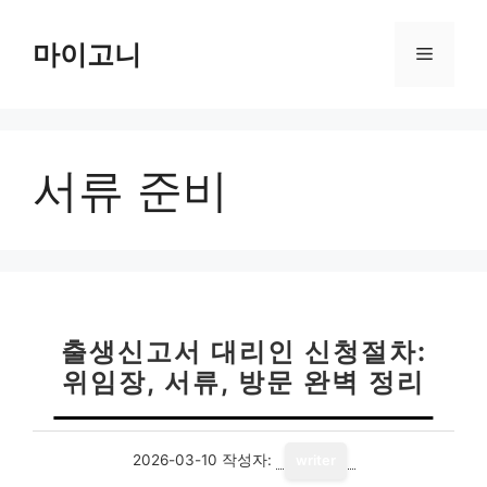
컨
텐
마이고니
메
츠
로
뉴
건
너
서류 준비
뛰
기
출생신고서 대리인 신청절차:
위임장, 서류, 방문 완벽 정리
2026-03-10
작성자:
writer