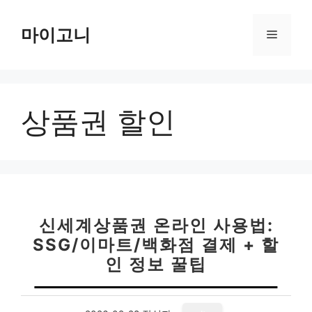
컨
텐
마이고니
메
츠
로
뉴
건
너
상품권 할인
뛰
기
신세계상품권 온라인 사용법:
SSG/이마트/백화점 결제 + 할
인 정보 꿀팁