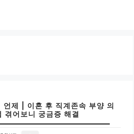
 언제 | 이혼 후 직계존속 부양 의
접 겪어보니 궁금증 해결