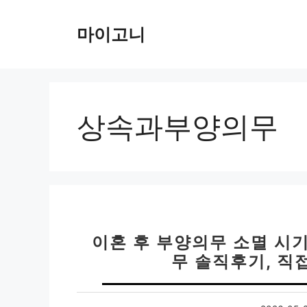
컨
텐
마이고니
츠
로
건
너
뛰
상속과부양의무
기
이혼 후 부양의무 소멸 시기
무 솔직후기, 직